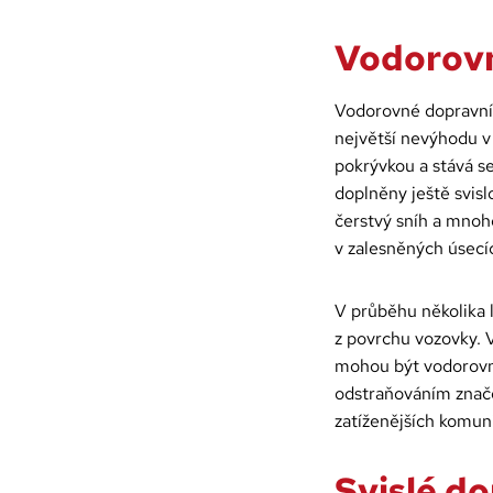
Vodorovn
Vodorovné dopravní 
největší nevýhodu v
pokrývkou a stává s
doplněny ještě svisl
čerstvý sníh a mnohd
v zalesněných úsecíc
V průběhu několika 
z povrchu vozovky. 
mohou být vodorovný
odstraňováním znače
zatíženějších komun
Svislé d