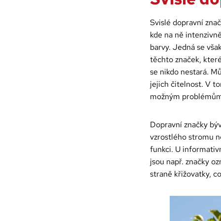
Svislé dopravní zna
kde na ně intenzivně
barvy. Jedná se však
těchto značek, kter
se nikdo nestará. Mů
jejich čitelnost. V 
možným problémům
Dopravní značky býv
vzrostlého stromu n
funkci. U informativ
jsou např. značky oz
straně křižovatky, c