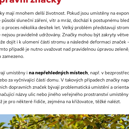
čky mají mnohem delší životnost. Pokud jsou umístěny na expo
 působí sluneční záření, vítr a mráz, dochází k postupnému bled
 o proces několika desítek let. Velký problém představují stromy 
é nejsou pravidelně udržovány. Značky mohou být zakryty větve
že dojít i k ulomení části stromu a následné deformaci značek –
tomto případě je nutno uvažovat nad pravidelnou úpravou zeleně
 zamezeno.
ají umístěny i
na nepřehledných místech
, např. v bezprostřed
ebo za vyčnívající částí domu. V takových případech značky napr
ních dopravních značek bývají problematická umístění a orienta
načující názvy ulic nebo jiného veřejného prostranství umístěn
ož je pro některé řidiče, zejména na křižovatce, těžké nalézt.