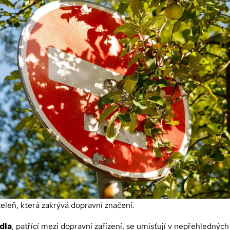
leň, která zakrývá dopravní značení.
dla
, patřící mezi dopravní zařízení, se umisťují v nepřehlednýc