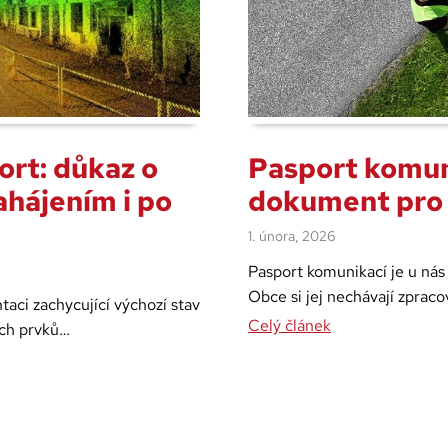
ort: důkaz o
Pasport komun
hájením i po
dokument pro
1. února, 2026
Pasport komunikací je u nás
Obce si jej nechávají zprac
ci zachycující výchozí stav
Celý článek
ích prvků…