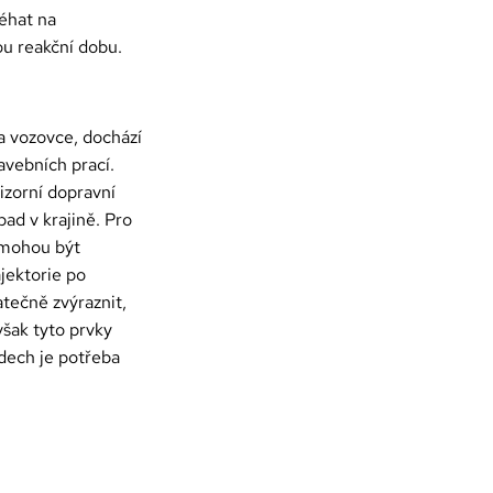
éhat na
ou reakční dobu.
a vozovce, dochází
avebních prací.
izorní dopravní
ad v krajině. Pro
é mohou být
jektorie po
atečně zvýraznit,
šak tyto prvky
adech je potřeba