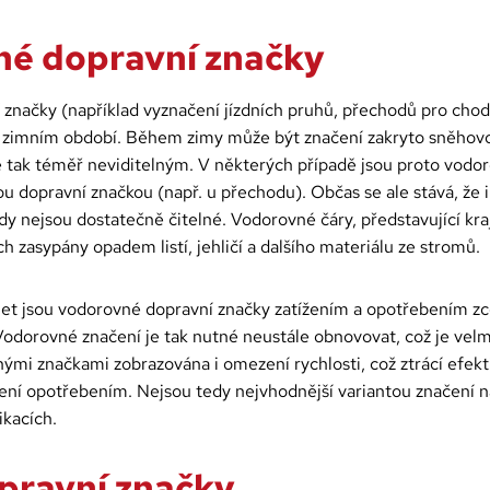
é dopravní značky
značky (například vyznačení jízdních pruhů, přechodů pro chod
 zimním období. Během zimy může být značení zakryto sněhovo
e tak téměř neviditelným. V některých případě jsou proto vodo
ou dopravní značkou (např. u přechodu). Občas se ale stává, že i
y nejsou dostatečně čitelné. Vodorovné čáry, představující kraj
h zasypány opadem listí, jehličí a dalšího materiálu ze stromů.
let jsou vodorovné dopravní značky zatížením a opotřebením z
Vodorovné značení je tak nutné neustále obnovovat, což je velm
mi značkami zobrazována i omezení rychlosti, což ztrácí efekt
ní opotřebením. Nejsou tedy nejvhodnější variantou značení 
ikacích.
opravní značky