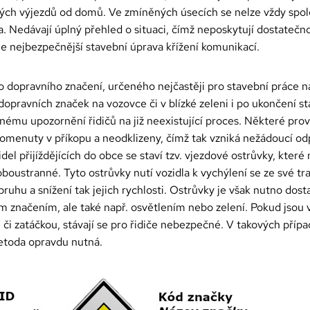
ých výjezdů od domů. Ve zmíněných úsecích se nelze vždy spol
. Nedávají úplný přehled o situaci, čímž neposkytují dostatečn
je nejbezpečnější stavební úprava křížení komunikací.
 dopravního značení, určeného nejčastěji pro stavební práce n
opravních značek na vozovce či v blízké zeleni i po ukončení st
ému upozornění řidičů na již neexistující proces. Některé prov
omenuty v příkopu a neodklizeny, čímž tak vzniká nežádoucí odp
idel přijíždějících do obce se staví tzv. vjezdové ostrůvky, kter
oustranné. Tyto ostrůvky nutí vozidla k vychýlení se ze své tra
ruhu a snížení tak jejich rychlosti. Ostrůvky je však nutno dost
 značením, ale také např. osvětlením nebo zelení. Pokud jsou v
 či zatáčkou, stávají se pro řidiče nebezpečné. V takových příp
metoda opravdu nutná.