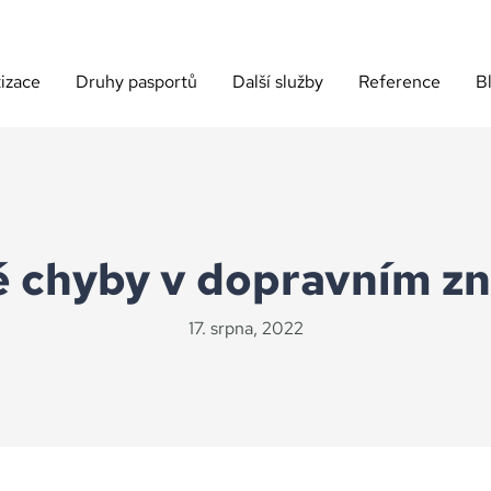
izace
Druhy pasportů
Další služby
Reference
B
é chyby v dopravním zn
17. srpna, 2022