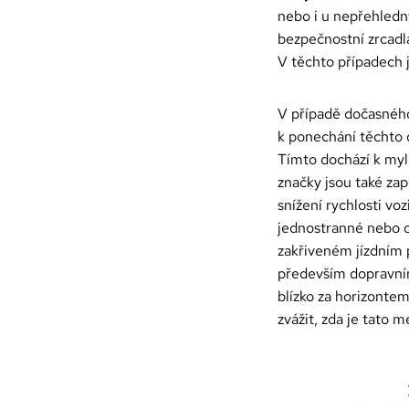
nebo i u nepřehledn
bezpečnostní zrcadla
V těchto případech 
V případě dočasného
k ponechání těchto d
Tímto dochází k myln
značky jsou také zap
snížení rychlosti voz
jednostranné nebo ob
zakřiveném jízdním p
především dopravním
blízko za horizontem
zvážit, zda je tato 