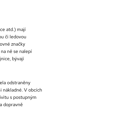
ce atd.) mají
u či ledovou
rovné značky
 na ně se nalepí
nice, bývají
cela odstraněny
i nákladné. V obcích
ivitu s postupným
na dopravně