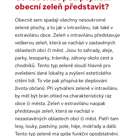
obecní zeleň představit?
Obecně sem spadají všechny nesoukromé
zelené plochy, a to jak v intravilánu, tak také v
extravilánu obce. Zeleň v intravilánu představuje
veškerou zeleň, která se nachází v zastavěných
oblastech obcí či měst. Jsou to zahrady, aleje,
parky, lesoparky, trávníky, záhony okolo cest a
chodníků. Tento typ zeleně slouží hlavně pro
zvelebení dané lokality a zvýšení estetického
cítění lidí. To vše pak přispívá ke zlepšování
života občanů. Při vytváření zeleně v intravilánu
by měl být brán ohled na charakteristický ráz
obce či města. Zeleň v extravilánu naopak
představuje zeleň, která se nachází v
nezastavěných oblastech obcí či měst. Patří tam
lesy, louky, pastviny, pole, háje, mokřady a další.
Tento typ zeleně má spíše funkční opodstatnění.