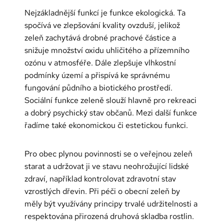
Nejzákladnější funkcí je funkce ekologická. Ta
spočívá ve zlepšování kvality ovzduší, jelikož
zeleň zachytává drobné prachové částice a
snižuje množství oxidu uhličitého a přízemního
ozónu v atmosféře. Dále zlepšuje vlhkostní
podmínky území a přispívá ke správnému
fungování půdního a biotického prostředí.
Sociální funkce zeleně slouží hlavně pro rekreaci
a dobrý psychický stav občanů. Mezi další funkce
řadíme také ekonomickou či estetickou funkci.
Pro obec plynou povinnosti se o veřejnou zeleň
starat a udržovat ji ve stavu neohrožující lidské
zdraví, například kontrolovat zdravotní stav
vzrostlých dřevin. Při péči o obecní zeleň by
měly být využívány principy trvalé udržitelnosti a
respektována přirozená druhová skladba rostlin.