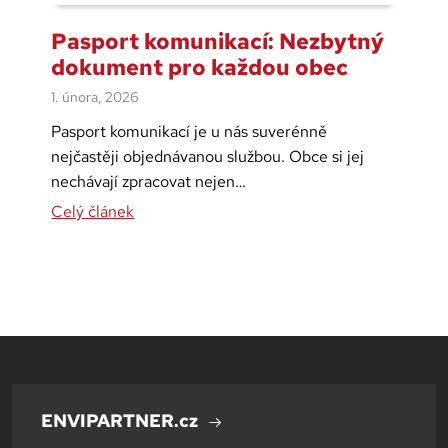
Pasport komunikací: Nezbytný
dokument pro každou obec
1. února, 2026
Pasport komunikací je u nás suverénně
nejčastěji objednávanou službou. Obce si jej
nechávají zpracovat nejen…
Celý článek
ENVIPARTNER.cz