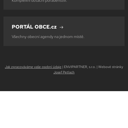
Komplexní dotační poradenství.
PORTÁL OBCE.cz
Všechny obecní agendy na jednom místě.
Jak zpracováváme vaše osobní údaje
| ENVIPARTNER, s.r.o. | Webové stránky
Josef Petlach